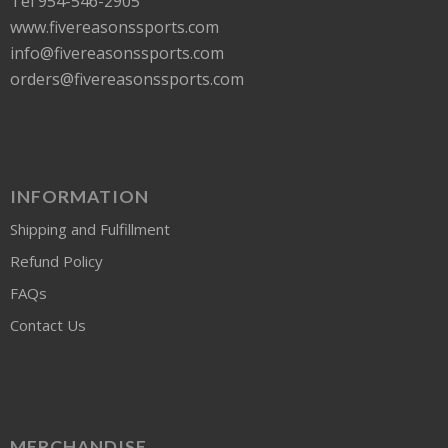
Tel 954-546-2905
www.fivereasonssports.com
info@fivereasonssports.com
orders@fivereasonssports.com
INFORMATION
Shipping and Fulfillment
Refund Policy
FAQs
Contact Us
MERCHANDISE